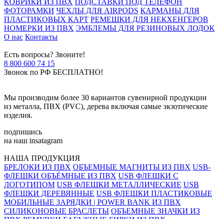
КОВРИКИ ИЗ ПВХ
ПОДСТАВКИ ПОД ТЕЛЕФОН
ФОТОРАМКИ
ЧЕХЛЫ ДЛЯ AIRPODS
КАРМАНЫ ДЛЯ
ПЛАСТИКОВЫХ КАРТ
РЕМЕШКИ ДЛЯ НЕКХЕНГЕРОВ
НОМЕРКИ ИЗ ПВХ
ЭМБЛЕМЫ ДЛЯ РЕЗИНОВЫХ ЛОДОК
О нас
Контакты
Есть вопросы? Звоните!
8 800 600 74 15
Звонок по РФ БЕСПЛАТНО!
Мы производим более 30 вариантов сувенирной продукции
из металла, ПВХ (PVC), дерева включая самые экзотические
изделия.
подпишись
на наш insatagram
НАША ПРОДУКЦИЯ
БРЕЛОКИ ИЗ ПВХ
ОБЪЕМНЫЕ МАГНИТЫ ИЗ ПВХ
USB-
ФЛЕШКИ ОБЪЁМНЫЕ ИЗ ПВХ
USB ФЛЕШКИ С
ЛОГОТИПОМ
USB ФЛЕШКИ МЕТАЛЛИЧЕСКИЕ
USB
ФЛЕШКИ ДЕРЕВЯННЫЕ
USB ФЛЕШКИ ПЛАСТИКОВЫЕ
МОБИЛЬНЫЕ ЗАРЯДКИ | POWER BANK ИЗ ПВХ
СИЛИКОНОВЫЕ БРАСЛЕТЫ
ОБЪЕМНЫЕ ЗНАЧКИ ИЗ