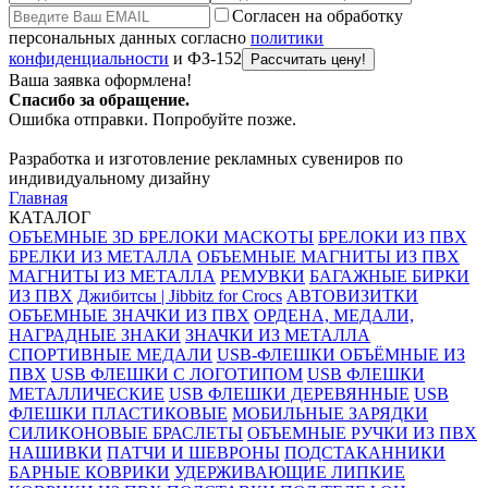
Согласен на обработку
персональных данных согласно
политики
конфиденциальности
и ФЗ-152
Ваша заявка оформлена!
Спасибо за обращение.
Ошибка отправки. Попробуйте позже.
Разработка и изготовление рекламных сувениров по
индивидуальному дизайну
Главная
КАТАЛОГ
ОБЪЕМНЫЕ 3D БРЕЛОКИ МАСКОТЫ
БРЕЛОКИ ИЗ ПВХ
БРЕЛКИ ИЗ МЕТАЛЛА
ОБЪЕМНЫЕ МАГНИТЫ ИЗ ПВХ
МАГНИТЫ ИЗ МЕТАЛЛА
РЕМУВКИ
БАГАЖНЫЕ БИРКИ
ИЗ ПВХ
Джибитсы | Jibbitz for Crocs
АВТОВИЗИТКИ
ОБЪЕМНЫЕ ЗНАЧКИ ИЗ ПВХ
ОРДЕНА, МЕДАЛИ,
НАГРАДНЫЕ ЗНАКИ
ЗНАЧКИ ИЗ МЕТАЛЛА
СПОРТИВНЫЕ МЕДАЛИ
USB-ФЛЕШКИ ОБЪЁМНЫЕ ИЗ
ПВХ
USB ФЛЕШКИ С ЛОГОТИПОМ
USB ФЛЕШКИ
МЕТАЛЛИЧЕСКИЕ
USB ФЛЕШКИ ДЕРЕВЯННЫЕ
USB
ФЛЕШКИ ПЛАСТИКОВЫЕ
МОБИЛЬНЫЕ ЗАРЯДКИ
СИЛИКОНОВЫЕ БРАСЛЕТЫ
ОБЪЕМНЫЕ РУЧКИ ИЗ ПВХ
НАШИВКИ
ПАТЧИ И ШЕВРОНЫ
ПОДСТАКАННИКИ
БАРНЫЕ КОВРИКИ
УДЕРЖИВАЮЩИЕ ЛИПКИЕ