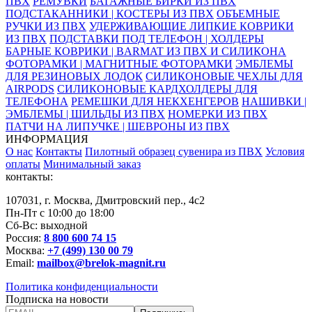
ПВХ
РЕМУВКИ
БАГАЖНЫЕ БИРКИ ИЗ ПВХ
ПОДСТАКАННИКИ | КОСТЕРЫ ИЗ ПВХ
ОБЪЕМНЫЕ
РУЧКИ ИЗ ПВХ
УДЕРЖИВАЮЩИЕ ЛИПКИЕ КОВРИКИ
ИЗ ПВХ
ПОДСТАВКИ ПОД ТЕЛЕФОН | ХОЛДЕРЫ
БАРНЫЕ КОВРИКИ | BARMAT ИЗ ПВХ И СИЛИКОНА
ФОТОРАМКИ | МАГНИТНЫЕ ФОТОРАМКИ
ЭМБЛЕМЫ
ДЛЯ РЕЗИНОВЫХ ЛОДОК
СИЛИКОНОВЫЕ ЧЕХЛЫ ДЛЯ
AIRPODS
СИЛИКОНОВЫЕ КАРДХОЛДЕРЫ ДЛЯ
ТЕЛЕФОНА
РЕМЕШКИ ДЛЯ НЕКХЕНГЕРОВ
НАШИВКИ |
ЭМБЛЕМЫ | ШИЛЬДЫ ИЗ ПВХ
НОМЕРКИ ИЗ ПВХ
ПАТЧИ НА ЛИПУЧКЕ | ШЕВРОНЫ ИЗ ПВХ
ИНФОРМАЦИЯ
О нас
Контакты
Пилотный образец сувенира из ПВХ
Условия
оплаты
Минимальный заказ
контакты:
107031, г. Москва, Дмитровский пер., 4с2
Пн-Пт с 10:00 до 18:00
Сб-Вс: выходной
Россия:
8 800 600 74 15
Москва:
+7 (499) 130 00 79
Email:
mailbox@brelok-magnit.ru
Политика конфиденциальности
Подписка на новости