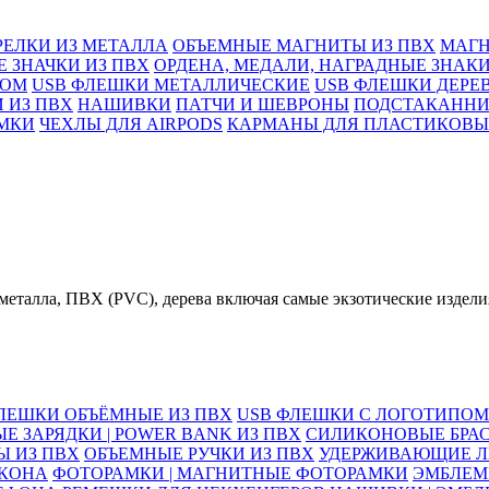
РЕЛКИ ИЗ МЕТАЛЛА
ОБЪЕМНЫЕ МАГНИТЫ ИЗ ПВХ
МАГН
 ЗНАЧКИ ИЗ ПВХ
ОРДЕНА, МЕДАЛИ, НАГРАДНЫЕ ЗНАК
ПОМ
USB ФЛЕШКИ МЕТАЛЛИЧЕСКИЕ
USB ФЛЕШКИ ДЕРЕ
 ИЗ ПВХ
НАШИВКИ
ПАТЧИ И ШЕВРОНЫ
ПОДСТАКАНН
МКИ
ЧЕХЛЫ ДЛЯ AIRPODS
КАРМАНЫ ДЛЯ ПЛАСТИКОВЫ
еталла, ПВХ (PVC), дерева включая самые экзотические издели
ЛЕШКИ ОБЪЁМНЫЕ ИЗ ПВХ
USB ФЛЕШКИ С ЛОГОТИПОМ
Е ЗАРЯДКИ | POWER BANK ИЗ ПВХ
СИЛИКОНОВЫЕ БРА
Ы ИЗ ПВХ
ОБЪЕМНЫЕ РУЧКИ ИЗ ПВХ
УДЕРЖИВАЮЩИЕ Л
ИКОНА
ФОТОРАМКИ | МАГНИТНЫЕ ФОТОРАМКИ
ЭМБЛЕМ