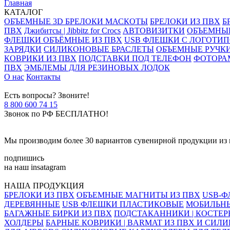
Главная
КАТАЛОГ
ОБЪЕМНЫЕ 3D БРЕЛОКИ МАСКОТЫ
БРЕЛОКИ ИЗ ПВХ
Б
ПВХ
Джибитсы | Jibbitz for Crocs
АВТОВИЗИТКИ
ОБЪЕМНЫЕ
ФЛЕШКИ ОБЪЁМНЫЕ ИЗ ПВХ
USB ФЛЕШКИ С ЛОГОТИ
ЗАРЯДКИ
СИЛИКОНОВЫЕ БРАСЛЕТЫ
ОБЪЕМНЫЕ РУЧКИ
КОВРИКИ ИЗ ПВХ
ПОДСТАВКИ ПОД ТЕЛЕФОН
ФОТОРА
ПВХ
ЭМБЛЕМЫ ДЛЯ РЕЗИНОВЫХ ЛОДОК
О нас
Контакты
Есть вопросы? Звоните!
8 800 600 74 15
Звонок по РФ БЕСПЛАТНО!
Мы производим более 30 вариантов сувенирной продукции из м
подпишись
на наш insatagram
НАША ПРОДУКЦИЯ
БРЕЛОКИ ИЗ ПВХ
ОБЪЕМНЫЕ МАГНИТЫ ИЗ ПВХ
USB-Ф
ДЕРЕВЯННЫЕ
USB ФЛЕШКИ ПЛАСТИКОВЫЕ
МОБИЛЬНЫ
БАГАЖНЫЕ БИРКИ ИЗ ПВХ
ПОДСТАКАННИКИ | КОСТЕР
ХОЛДЕРЫ
БАРНЫЕ КОВРИКИ | BARMAT ИЗ ПВХ И СИЛ