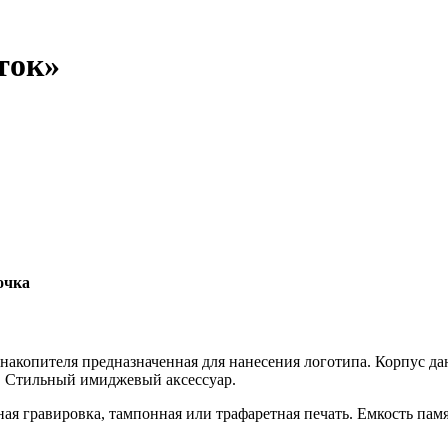
ток»
очка
акопителя предназначенная для нанесения логотипа. Корпус да
. Стильный имиджевый аксессуар.
гравировка, тампонная или трафаретная печать. Емкость памяти