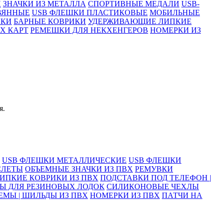
И
ЗНАЧКИ ИЗ МЕТАЛЛА
СПОРТИВНЫЕ МЕДАЛИ
USB-
ВЯННЫЕ
USB ФЛЕШКИ ПЛАСТИКОВЫЕ
МОБИЛЬНЫЕ
ИКИ
БАРНЫЕ КОВРИКИ
УДЕРЖИВАЮЩИЕ ЛИПКИЕ
Х КАРТ
РЕМЕШКИ ДЛЯ НЕКХЕНГЕРОВ
НОМЕРКИ ИЗ
я.
USB ФЛЕШКИ МЕТАЛЛИЧЕСКИЕ
USB ФЛЕШКИ
СЛЕТЫ
ОБЪЕМНЫЕ ЗНАЧКИ ИЗ ПВХ
РЕМУВКИ
ИПКИЕ КОВРИКИ ИЗ ПВХ
ПОДСТАВКИ ПОД ТЕЛЕФОН |
Ы ДЛЯ РЕЗИНОВЫХ ЛОДОК
СИЛИКОНОВЫЕ ЧЕХЛЫ
ЕМЫ | ШИЛЬДЫ ИЗ ПВХ
НОМЕРКИ ИЗ ПВХ
ПАТЧИ НА