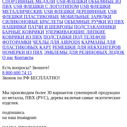
СПОРТИВНЫЕ МЕДАЛИ
USB-ФЛЕШКИ ОБЪЁМНЫЕ ИЗ
ПВХ
USB ФЛЕШКИ С ЛОГОТИПОМ
USB ФЛЕШКИ
МЕТАЛЛИЧЕСКИЕ
USB ФЛЕШКИ ДЕРЕВЯННЫЕ
USB
ФЛЕШКИ ПЛАСТИКОВЫЕ
МОБИЛЬНЫЕ ЗАРЯДКИ
СИЛИКОНОВЫЕ БРАСЛЕТЫ
ОБЪЕМНЫЕ РУЧКИ ИЗ ПВХ
НАШИВКИ
ПАТЧИ И ШЕВРОНЫ
ПОДСТАКАННИКИ
БАРНЫЕ КОВРИКИ
УДЕРЖИВАЮЩИЕ ЛИПКИЕ
КОВРИКИ ИЗ ПВХ
ПОДСТАВКИ ПОД ТЕЛЕФОН
ФОТОРАМКИ
ЧЕХЛЫ ДЛЯ AIRPODS
КАРМАНЫ ДЛЯ
ПЛАСТИКОВЫХ КАРТ
РЕМЕШКИ ДЛЯ НЕКХЕНГЕРОВ
НОМЕРКИ ИЗ ПВХ
ЭМБЛЕМЫ ДЛЯ РЕЗИНОВЫХ ЛОДОК
О нас
Контакты
Есть вопросы? Звоните!
8 800 600 74 15
Звонок по РФ БЕСПЛАТНО!
Мы производим более 30 вариантов сувенирной продукции
из металла, ПВХ (PVC), дерева включая самые экзотические
изделия.
подпишись
на наш insatagram