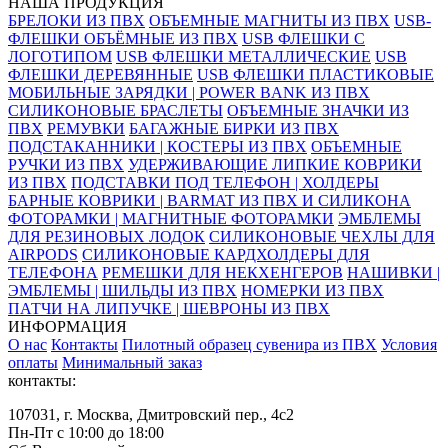
НАША ПРОДУКЦИЯ
БРЕЛОКИ ИЗ ПВХ
ОБЪЕМНЫЕ МАГНИТЫ ИЗ ПВХ
USB-
ФЛЕШКИ ОБЪЁМНЫЕ ИЗ ПВХ
USB ФЛЕШКИ С
ЛОГОТИПОМ
USB ФЛЕШКИ МЕТАЛЛИЧЕСКИЕ
USB
ФЛЕШКИ ДЕРЕВЯННЫЕ
USB ФЛЕШКИ ПЛАСТИКОВЫЕ
МОБИЛЬНЫЕ ЗАРЯДКИ | POWER BANK ИЗ ПВХ
СИЛИКОНОВЫЕ БРАСЛЕТЫ
ОБЪЕМНЫЕ ЗНАЧКИ ИЗ
ПВХ
РЕМУВКИ
БАГАЖНЫЕ БИРКИ ИЗ ПВХ
ПОДСТАКАННИКИ | КОСТЕРЫ ИЗ ПВХ
ОБЪЕМНЫЕ
РУЧКИ ИЗ ПВХ
УДЕРЖИВАЮЩИЕ ЛИПКИЕ КОВРИКИ
ИЗ ПВХ
ПОДСТАВКИ ПОД ТЕЛЕФОН | ХОЛДЕРЫ
БАРНЫЕ КОВРИКИ | BARMAT ИЗ ПВХ И СИЛИКОНА
ФОТОРАМКИ | МАГНИТНЫЕ ФОТОРАМКИ
ЭМБЛЕМЫ
ДЛЯ РЕЗИНОВЫХ ЛОДОК
СИЛИКОНОВЫЕ ЧЕХЛЫ ДЛЯ
AIRPODS
СИЛИКОНОВЫЕ КАРДХОЛДЕРЫ ДЛЯ
ТЕЛЕФОНА
РЕМЕШКИ ДЛЯ НЕКХЕНГЕРОВ
НАШИВКИ |
ЭМБЛЕМЫ | ШИЛЬДЫ ИЗ ПВХ
НОМЕРКИ ИЗ ПВХ
ПАТЧИ НА ЛИПУЧКЕ | ШЕВРОНЫ ИЗ ПВХ
ИНФОРМАЦИЯ
О нас
Контакты
Пилотный образец сувенира из ПВХ
Условия
оплаты
Минимальный заказ
контакты:
107031, г. Москва, Дмитровский пер., 4с2
Пн-Пт с 10:00 до 18:00