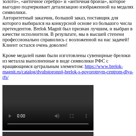
золото», «античное серебро» и «античная бронза», которое
выгодно подчеркивает детализацию изображенной на медалях
символики.
Авторитетный заказчик, большой заказ, поставщик для
которого выбирался на конкурсной основе из большого числа
претендентов. Brelok Magnit был признан лучшим, и выбран в
качестве исполнителя. В результате, мы в высшей степени
профессионально справились с возложенной на нас задачей!
Клиент остался очень доволен!
Кроме медалей нами были изготовлены сувенирные брелоки
из металла выполненные в виде символики РФС с
вращяющимся цетральным элементом:
https://www.brelok-
magnit.ru/catalog/dvuhstoronnij-brelok-s-povorotnym-centrom-dlya-
rfs/