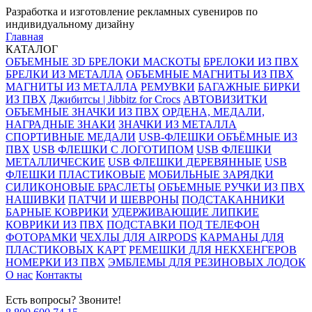
Разработка и изготовление рекламных сувениров по
индивидуальному дизайну
Главная
КАТАЛОГ
ОБЪЕМНЫЕ 3D БРЕЛОКИ МАСКОТЫ
БРЕЛОКИ ИЗ ПВХ
БРЕЛКИ ИЗ МЕТАЛЛА
ОБЪЕМНЫЕ МАГНИТЫ ИЗ ПВХ
МАГНИТЫ ИЗ МЕТАЛЛА
РЕМУВКИ
БАГАЖНЫЕ БИРКИ
ИЗ ПВХ
Джибитсы | Jibbitz for Crocs
АВТОВИЗИТКИ
ОБЪЕМНЫЕ ЗНАЧКИ ИЗ ПВХ
ОРДЕНА, МЕДАЛИ,
НАГРАДНЫЕ ЗНАКИ
ЗНАЧКИ ИЗ МЕТАЛЛА
СПОРТИВНЫЕ МЕДАЛИ
USB-ФЛЕШКИ ОБЪЁМНЫЕ ИЗ
ПВХ
USB ФЛЕШКИ С ЛОГОТИПОМ
USB ФЛЕШКИ
МЕТАЛЛИЧЕСКИЕ
USB ФЛЕШКИ ДЕРЕВЯННЫЕ
USB
ФЛЕШКИ ПЛАСТИКОВЫЕ
МОБИЛЬНЫЕ ЗАРЯДКИ
СИЛИКОНОВЫЕ БРАСЛЕТЫ
ОБЪЕМНЫЕ РУЧКИ ИЗ ПВХ
НАШИВКИ
ПАТЧИ И ШЕВРОНЫ
ПОДСТАКАННИКИ
БАРНЫЕ КОВРИКИ
УДЕРЖИВАЮЩИЕ ЛИПКИЕ
КОВРИКИ ИЗ ПВХ
ПОДСТАВКИ ПОД ТЕЛЕФОН
ФОТОРАМКИ
ЧЕХЛЫ ДЛЯ AIRPODS
КАРМАНЫ ДЛЯ
ПЛАСТИКОВЫХ КАРТ
РЕМЕШКИ ДЛЯ НЕКХЕНГЕРОВ
НОМЕРКИ ИЗ ПВХ
ЭМБЛЕМЫ ДЛЯ РЕЗИНОВЫХ ЛОДОК
О нас
Контакты
Есть вопросы? Звоните!