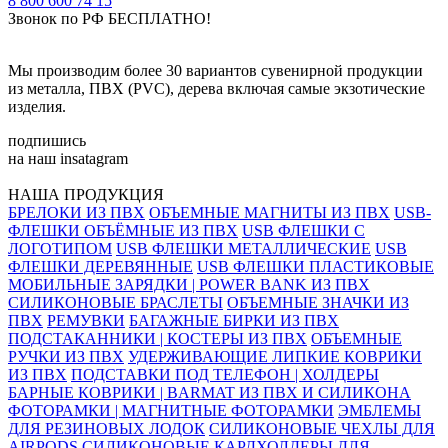
8 800 600 74 15
Звонок по РФ БЕСПЛАТНО!
Мы производим более 30 вариантов сувенирной продукции
из металла, ПВХ (PVC), дерева включая самые экзотические
изделия.
подпишись
на наш insatagram
НАША ПРОДУКЦИЯ
БРЕЛОКИ ИЗ ПВХ
ОБЪЕМНЫЕ МАГНИТЫ ИЗ ПВХ
USB-
ФЛЕШКИ ОБЪЁМНЫЕ ИЗ ПВХ
USB ФЛЕШКИ С
ЛОГОТИПОМ
USB ФЛЕШКИ МЕТАЛЛИЧЕСКИЕ
USB
ФЛЕШКИ ДЕРЕВЯННЫЕ
USB ФЛЕШКИ ПЛАСТИКОВЫЕ
МОБИЛЬНЫЕ ЗАРЯДКИ | POWER BANK ИЗ ПВХ
СИЛИКОНОВЫЕ БРАСЛЕТЫ
ОБЪЕМНЫЕ ЗНАЧКИ ИЗ
ПВХ
РЕМУВКИ
БАГАЖНЫЕ БИРКИ ИЗ ПВХ
ПОДСТАКАННИКИ | КОСТЕРЫ ИЗ ПВХ
ОБЪЕМНЫЕ
РУЧКИ ИЗ ПВХ
УДЕРЖИВАЮЩИЕ ЛИПКИЕ КОВРИКИ
ИЗ ПВХ
ПОДСТАВКИ ПОД ТЕЛЕФОН | ХОЛДЕРЫ
БАРНЫЕ КОВРИКИ | BARMAT ИЗ ПВХ И СИЛИКОНА
ФОТОРАМКИ | МАГНИТНЫЕ ФОТОРАМКИ
ЭМБЛЕМЫ
ДЛЯ РЕЗИНОВЫХ ЛОДОК
СИЛИКОНОВЫЕ ЧЕХЛЫ ДЛЯ
AIRPODS
СИЛИКОНОВЫЕ КАРДХОЛДЕРЫ ДЛЯ