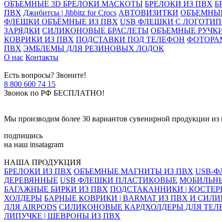
ОБЪЕМНЫЕ 3D БРЕЛОКИ МАСКОТЫ
БРЕЛОКИ ИЗ ПВХ
Б
ПВХ
Джибитсы | Jibbitz for Crocs
АВТОВИЗИТКИ
ОБЪЕМНЫЕ
ФЛЕШКИ ОБЪЁМНЫЕ ИЗ ПВХ
USB ФЛЕШКИ С ЛОГОТИ
ЗАРЯДКИ
СИЛИКОНОВЫЕ БРАСЛЕТЫ
ОБЪЕМНЫЕ РУЧКИ
КОВРИКИ ИЗ ПВХ
ПОДСТАВКИ ПОД ТЕЛЕФОН
ФОТОРА
ПВХ
ЭМБЛЕМЫ ДЛЯ РЕЗИНОВЫХ ЛОДОК
О нас
Контакты
Есть вопросы? Звоните!
8 800 600 74 15
Звонок по РФ БЕСПЛАТНО!
Мы производим более 30 вариантов сувенирной продукции из м
подпишись
на наш insatagram
НАША ПРОДУКЦИЯ
БРЕЛОКИ ИЗ ПВХ
ОБЪЕМНЫЕ МАГНИТЫ ИЗ ПВХ
USB-Ф
ДЕРЕВЯННЫЕ
USB ФЛЕШКИ ПЛАСТИКОВЫЕ
МОБИЛЬНЫ
БАГАЖНЫЕ БИРКИ ИЗ ПВХ
ПОДСТАКАННИКИ | КОСТЕР
ХОЛДЕРЫ
БАРНЫЕ КОВРИКИ | BARMAT ИЗ ПВХ И СИЛ
ДЛЯ AIRPODS
СИЛИКОНОВЫЕ КАРДХОЛДЕРЫ ДЛЯ ТЕЛ
ЛИПУЧКЕ | ШЕВРОНЫ ИЗ ПВХ