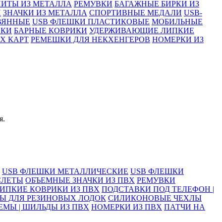
ИТЫ ИЗ МЕТАЛЛА
РЕМУВКИ
БАГАЖНЫЕ БИРКИ ИЗ
И
ЗНАЧКИ ИЗ МЕТАЛЛА
СПОРТИВНЫЕ МЕДАЛИ
USB-
ВЯННЫЕ
USB ФЛЕШКИ ПЛАСТИКОВЫЕ
МОБИЛЬНЫЕ
ИКИ
БАРНЫЕ КОВРИКИ
УДЕРЖИВАЮЩИЕ ЛИПКИЕ
Х КАРТ
РЕМЕШКИ ДЛЯ НЕКХЕНГЕРОВ
НОМЕРКИ ИЗ
я.
USB ФЛЕШКИ МЕТАЛЛИЧЕСКИЕ
USB ФЛЕШКИ
СЛЕТЫ
ОБЪЕМНЫЕ ЗНАЧКИ ИЗ ПВХ
РЕМУВКИ
ИПКИЕ КОВРИКИ ИЗ ПВХ
ПОДСТАВКИ ПОД ТЕЛЕФОН |
Ы ДЛЯ РЕЗИНОВЫХ ЛОДОК
СИЛИКОНОВЫЕ ЧЕХЛЫ
ЕМЫ | ШИЛЬДЫ ИЗ ПВХ
НОМЕРКИ ИЗ ПВХ
ПАТЧИ НА