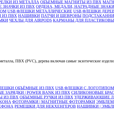
РЕЛКИ ИЗ МЕТАЛЛА
ОБЪЕМНЫЕ МАГНИТЫ ИЗ ПВХ
МАГН
 ЗНАЧКИ ИЗ ПВХ
ОРДЕНА, МЕДАЛИ, НАГРАДНЫЕ ЗНАК
ПОМ
USB ФЛЕШКИ МЕТАЛЛИЧЕСКИЕ
USB ФЛЕШКИ ДЕРЕ
 ИЗ ПВХ
НАШИВКИ
ПАТЧИ И ШЕВРОНЫ
ПОДСТАКАНН
МКИ
ЧЕХЛЫ ДЛЯ AIRPODS
КАРМАНЫ ДЛЯ ПЛАСТИКОВЫ
еталла, ПВХ (PVC), дерева включая самые экзотические издели
ЛЕШКИ ОБЪЁМНЫЕ ИЗ ПВХ
USB ФЛЕШКИ С ЛОГОТИПОМ
Е ЗАРЯДКИ | POWER BANK ИЗ ПВХ
СИЛИКОНОВЫЕ БРА
Ы ИЗ ПВХ
ОБЪЕМНЫЕ РУЧКИ ИЗ ПВХ
УДЕРЖИВАЮЩИЕ Л
ИКОНА
ФОТОРАМКИ | МАГНИТНЫЕ ФОТОРАМКИ
ЭМБЛЕМ
ЕФОНА
РЕМЕШКИ ДЛЯ НЕКХЕНГЕРОВ
НАШИВКИ | ЭМБЛ