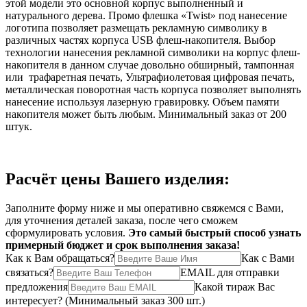
этой модели это основной корпус выполненный и
натурального дерева. Промо флешка «Twist» под нанесение
логотипа позволяет размещать рекламную символику в
различных частях корпуса USB флеш-накопителя. Выбор
технологии нанесения рекламной символики на корпус флеш-
накопителя в данном случае довольно обширный, тампонная
или трафаретная печать, Ультрафиолетовая цифровая печать,
металлическая поворотная часть корпуса позволяет выполнять
нанесение используя лазерную гравировку. Объем памяти
накопителя может быть любым. Минимальный заказ от 200
штук.
Расчёт цены Вашего изделия:
Заполните форму ниже и мы оперативно свяжемся с Вами,
для уточнения деталей заказа, после чего сможем
сформулировать условия.
Это самый быстрый способ узнать
примерный бюджет и срок выполнения заказа!
Как к Вам обращаться?
Как с Вами
связаться?
EMAIL для отправки
предложения
Какой тираж Вас
интересует?
(Минимальный заказ 300 шт.)