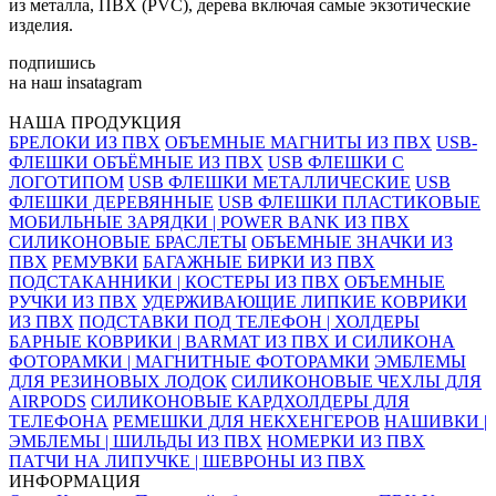
из металла, ПВХ (PVC), дерева включая самые экзотические
изделия.
подпишись
на наш insatagram
НАША ПРОДУКЦИЯ
БРЕЛОКИ ИЗ ПВХ
ОБЪЕМНЫЕ МАГНИТЫ ИЗ ПВХ
USB-
ФЛЕШКИ ОБЪЁМНЫЕ ИЗ ПВХ
USB ФЛЕШКИ С
ЛОГОТИПОМ
USB ФЛЕШКИ МЕТАЛЛИЧЕСКИЕ
USB
ФЛЕШКИ ДЕРЕВЯННЫЕ
USB ФЛЕШКИ ПЛАСТИКОВЫЕ
МОБИЛЬНЫЕ ЗАРЯДКИ | POWER BANK ИЗ ПВХ
СИЛИКОНОВЫЕ БРАСЛЕТЫ
ОБЪЕМНЫЕ ЗНАЧКИ ИЗ
ПВХ
РЕМУВКИ
БАГАЖНЫЕ БИРКИ ИЗ ПВХ
ПОДСТАКАННИКИ | КОСТЕРЫ ИЗ ПВХ
ОБЪЕМНЫЕ
РУЧКИ ИЗ ПВХ
УДЕРЖИВАЮЩИЕ ЛИПКИЕ КОВРИКИ
ИЗ ПВХ
ПОДСТАВКИ ПОД ТЕЛЕФОН | ХОЛДЕРЫ
БАРНЫЕ КОВРИКИ | BARMAT ИЗ ПВХ И СИЛИКОНА
ФОТОРАМКИ | МАГНИТНЫЕ ФОТОРАМКИ
ЭМБЛЕМЫ
ДЛЯ РЕЗИНОВЫХ ЛОДОК
СИЛИКОНОВЫЕ ЧЕХЛЫ ДЛЯ
AIRPODS
СИЛИКОНОВЫЕ КАРДХОЛДЕРЫ ДЛЯ
ТЕЛЕФОНА
РЕМЕШКИ ДЛЯ НЕКХЕНГЕРОВ
НАШИВКИ |
ЭМБЛЕМЫ | ШИЛЬДЫ ИЗ ПВХ
НОМЕРКИ ИЗ ПВХ
ПАТЧИ НА ЛИПУЧКЕ | ШЕВРОНЫ ИЗ ПВХ
ИНФОРМАЦИЯ