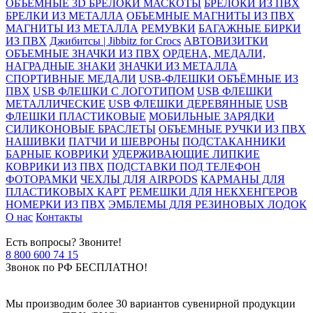
ОБЪЕМНЫЕ 3D БРЕЛОКИ МАСКОТЫ
БРЕЛОКИ ИЗ ПВХ
БРЕЛКИ ИЗ МЕТАЛЛА
ОБЪЕМНЫЕ МАГНИТЫ ИЗ ПВХ
МАГНИТЫ ИЗ МЕТАЛЛА
РЕМУВКИ
БАГАЖНЫЕ БИРКИ
ИЗ ПВХ
Джибитсы | Jibbitz for Crocs
АВТОВИЗИТКИ
ОБЪЕМНЫЕ ЗНАЧКИ ИЗ ПВХ
ОРДЕНА, МЕДАЛИ,
НАГРАДНЫЕ ЗНАКИ
ЗНАЧКИ ИЗ МЕТАЛЛА
СПОРТИВНЫЕ МЕДАЛИ
USB-ФЛЕШКИ ОБЪЁМНЫЕ ИЗ
ПВХ
USB ФЛЕШКИ С ЛОГОТИПОМ
USB ФЛЕШКИ
МЕТАЛЛИЧЕСКИЕ
USB ФЛЕШКИ ДЕРЕВЯННЫЕ
USB
ФЛЕШКИ ПЛАСТИКОВЫЕ
МОБИЛЬНЫЕ ЗАРЯДКИ
СИЛИКОНОВЫЕ БРАСЛЕТЫ
ОБЪЕМНЫЕ РУЧКИ ИЗ ПВХ
НАШИВКИ
ПАТЧИ И ШЕВРОНЫ
ПОДСТАКАННИКИ
БАРНЫЕ КОВРИКИ
УДЕРЖИВАЮЩИЕ ЛИПКИЕ
КОВРИКИ ИЗ ПВХ
ПОДСТАВКИ ПОД ТЕЛЕФОН
ФОТОРАМКИ
ЧЕХЛЫ ДЛЯ AIRPODS
КАРМАНЫ ДЛЯ
ПЛАСТИКОВЫХ КАРТ
РЕМЕШКИ ДЛЯ НЕКХЕНГЕРОВ
НОМЕРКИ ИЗ ПВХ
ЭМБЛЕМЫ ДЛЯ РЕЗИНОВЫХ ЛОДОК
О нас
Контакты
Есть вопросы? Звоните!
8 800 600 74 15
Звонок по РФ БЕСПЛАТНО!
Мы производим более 30 вариантов сувенирной продукции