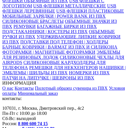
ФЛЕШКИ ОБЪЁМНЫЕ ИЗ ПВХ
USB ФЛЕШКИ С
ЛОГОТИПОМ
USB ФЛЕШКИ МЕТАЛЛИЧЕСКИЕ
USB
ФЛЕШКИ ДЕРЕВЯННЫЕ
USB ФЛЕШКИ ПЛАСТИКОВЫЕ
МОБИЛЬНЫЕ ЗАРЯДКИ | POWER BANK ИЗ ПВХ
СИЛИКОНОВЫЕ БРАСЛЕТЫ
ОБЪЕМНЫЕ ЗНАЧКИ ИЗ
ПВХ
РЕМУВКИ
БАГАЖНЫЕ БИРКИ ИЗ ПВХ
ПОДСТАКАННИКИ | КОСТЕРЫ ИЗ ПВХ
ОБЪЕМНЫЕ
РУЧКИ ИЗ ПВХ
УДЕРЖИВАЮЩИЕ ЛИПКИЕ КОВРИКИ
ИЗ ПВХ
ПОДСТАВКИ ПОД ТЕЛЕФОН | ХОЛДЕРЫ
БАРНЫЕ КОВРИКИ | BARMAT ИЗ ПВХ И СИЛИКОНА
ФОТОРАМКИ | МАГНИТНЫЕ ФОТОРАМКИ
ЭМБЛЕМЫ
ДЛЯ РЕЗИНОВЫХ ЛОДОК
СИЛИКОНОВЫЕ ЧЕХЛЫ ДЛЯ
AIRPODS
СИЛИКОНОВЫЕ КАРДХОЛДЕРЫ ДЛЯ
ТЕЛЕФОНА
РЕМЕШКИ ДЛЯ НЕКХЕНГЕРОВ
НАШИВКИ |
ЭМБЛЕМЫ | ШИЛЬДЫ ИЗ ПВХ
НОМЕРКИ ИЗ ПВХ
ПАТЧИ НА ЛИПУЧКЕ | ШЕВРОНЫ ИЗ ПВХ
ИНФОРМАЦИЯ
О нас
Контакты
Пилотный образец сувенира из ПВХ
Условия
оплаты
Минимальный заказ
контакты:
107031, г. Москва, Дмитровский пер., 4с2
Пн-Пт с 10:00 до 18:00
Сб-Вс: выходной
Россия:
8 800 600 74 15