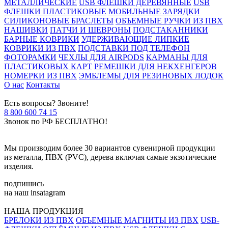
МЕТАЛЛИЧЕСКИЕ
USB ФЛЕШКИ ДЕРЕВЯННЫЕ
USB
ФЛЕШКИ ПЛАСТИКОВЫЕ
МОБИЛЬНЫЕ ЗАРЯДКИ
СИЛИКОНОВЫЕ БРАСЛЕТЫ
ОБЪЕМНЫЕ РУЧКИ ИЗ ПВХ
НАШИВКИ
ПАТЧИ И ШЕВРОНЫ
ПОДСТАКАННИКИ
БАРНЫЕ КОВРИКИ
УДЕРЖИВАЮЩИЕ ЛИПКИЕ
КОВРИКИ ИЗ ПВХ
ПОДСТАВКИ ПОД ТЕЛЕФОН
ФОТОРАМКИ
ЧЕХЛЫ ДЛЯ AIRPODS
КАРМАНЫ ДЛЯ
ПЛАСТИКОВЫХ КАРТ
РЕМЕШКИ ДЛЯ НЕКХЕНГЕРОВ
НОМЕРКИ ИЗ ПВХ
ЭМБЛЕМЫ ДЛЯ РЕЗИНОВЫХ ЛОДОК
О нас
Контакты
Есть вопросы? Звоните!
8 800 600 74 15
Звонок по РФ БЕСПЛАТНО!
Мы производим более 30 вариантов сувенирной продукции
из металла, ПВХ (PVC), дерева включая самые экзотические
изделия.
подпишись
на наш insatagram
НАША ПРОДУКЦИЯ
БРЕЛОКИ ИЗ ПВХ
ОБЪЕМНЫЕ МАГНИТЫ ИЗ ПВХ
USB-