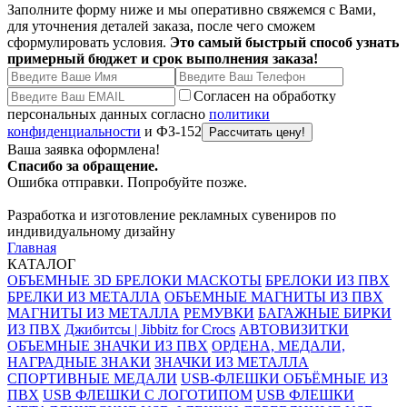
Заполните форму ниже и мы оперативно свяжемся с Вами,
для уточнения деталей заказа, после чего сможем
сформулировать условия.
Это самый быстрый способ узнать
примерный бюджет и срок выполнения заказа!
Согласен на обработку
персональных данных согласно
политики
конфиденциальности
и ФЗ-152
Ваша заявка оформлена!
Спасибо за обращение.
Ошибка отправки. Попробуйте позже.
Разработка и изготовление рекламных сувениров по
индивидуальному дизайну
Главная
КАТАЛОГ
ОБЪЕМНЫЕ 3D БРЕЛОКИ МАСКОТЫ
БРЕЛОКИ ИЗ ПВХ
БРЕЛКИ ИЗ МЕТАЛЛА
ОБЪЕМНЫЕ МАГНИТЫ ИЗ ПВХ
МАГНИТЫ ИЗ МЕТАЛЛА
РЕМУВКИ
БАГАЖНЫЕ БИРКИ
ИЗ ПВХ
Джибитсы | Jibbitz for Crocs
АВТОВИЗИТКИ
ОБЪЕМНЫЕ ЗНАЧКИ ИЗ ПВХ
ОРДЕНА, МЕДАЛИ,
НАГРАДНЫЕ ЗНАКИ
ЗНАЧКИ ИЗ МЕТАЛЛА
СПОРТИВНЫЕ МЕДАЛИ
USB-ФЛЕШКИ ОБЪЁМНЫЕ ИЗ
ПВХ
USB ФЛЕШКИ С ЛОГОТИПОМ
USB ФЛЕШКИ