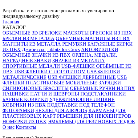
Разработка и изготовление рекламных сувениров по
индивидуальному дизайну
Главная
КАТАЛОГ
ОБЪЕМНЫЕ 3D БРЕЛОКИ МАСКОТЫ
БРЕЛОКИ ИЗ ПВХ
БРЕЛКИ ИЗ МЕТАЛЛА
ОБЪЕМНЫЕ МАГНИТЫ ИЗ ПВХ
МАГНИТЫ ИЗ МЕТАЛЛА
РЕМУВКИ
БАГАЖНЫЕ БИРКИ
ИЗ ПВХ
Джибитсы | Jibbitz for Crocs
АВТОВИЗИТКИ
ОБЪЕМНЫЕ ЗНАЧКИ ИЗ ПВХ
ОРДЕНА, МЕДАЛИ,
НАГРАДНЫЕ ЗНАКИ
ЗНАЧКИ ИЗ МЕТАЛЛА
СПОРТИВНЫЕ МЕДАЛИ
USB-ФЛЕШКИ ОБЪЁМНЫЕ ИЗ
ПВХ
USB ФЛЕШКИ С ЛОГОТИПОМ
USB ФЛЕШКИ
МЕТАЛЛИЧЕСКИЕ
USB ФЛЕШКИ ДЕРЕВЯННЫЕ
USB
ФЛЕШКИ ПЛАСТИКОВЫЕ
МОБИЛЬНЫЕ ЗАРЯДКИ
СИЛИКОНОВЫЕ БРАСЛЕТЫ
ОБЪЕМНЫЕ РУЧКИ ИЗ ПВХ
НАШИВКИ
ПАТЧИ И ШЕВРОНЫ
ПОДСТАКАННИКИ
БАРНЫЕ КОВРИКИ
УДЕРЖИВАЮЩИЕ ЛИПКИЕ
КОВРИКИ ИЗ ПВХ
ПОДСТАВКИ ПОД ТЕЛЕФОН
ФОТОРАМКИ
ЧЕХЛЫ ДЛЯ AIRPODS
КАРМАНЫ ДЛЯ
ПЛАСТИКОВЫХ КАРТ
РЕМЕШКИ ДЛЯ НЕКХЕНГЕРОВ
НОМЕРКИ ИЗ ПВХ
ЭМБЛЕМЫ ДЛЯ РЕЗИНОВЫХ ЛОДОК
О нас
Контакты