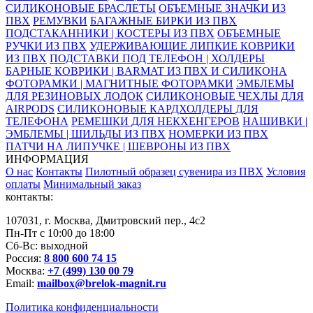
СИЛИКОНОВЫЕ БРАСЛЕТЫ
ОБЪЕМНЫЕ ЗНАЧКИ ИЗ
ПВХ
РЕМУВКИ
БАГАЖНЫЕ БИРКИ ИЗ ПВХ
ПОДСТАКАННИКИ | КОСТЕРЫ ИЗ ПВХ
ОБЪЕМНЫЕ
РУЧКИ ИЗ ПВХ
УДЕРЖИВАЮЩИЕ ЛИПКИЕ КОВРИКИ
ИЗ ПВХ
ПОДСТАВКИ ПОД ТЕЛЕФОН | ХОЛДЕРЫ
БАРНЫЕ КОВРИКИ | BARMAT ИЗ ПВХ И СИЛИКОНА
ФОТОРАМКИ | МАГНИТНЫЕ ФОТОРАМКИ
ЭМБЛЕМЫ
ДЛЯ РЕЗИНОВЫХ ЛОДОК
СИЛИКОНОВЫЕ ЧЕХЛЫ ДЛЯ
AIRPODS
СИЛИКОНОВЫЕ КАРДХОЛДЕРЫ ДЛЯ
ТЕЛЕФОНА
РЕМЕШКИ ДЛЯ НЕКХЕНГЕРОВ
НАШИВКИ |
ЭМБЛЕМЫ | ШИЛЬДЫ ИЗ ПВХ
НОМЕРКИ ИЗ ПВХ
ПАТЧИ НА ЛИПУЧКЕ | ШЕВРОНЫ ИЗ ПВХ
ИНФОРМАЦИЯ
О нас
Контакты
Пилотный образец сувенира из ПВХ
Условия
оплаты
Минимальный заказ
контакты:
107031, г. Москва, Дмитровский пер., 4с2
Пн-Пт с 10:00 до 18:00
Сб-Вс: выходной
Россия:
8 800 600 74 15
Москва:
+7 (499) 130 00 79
Email:
mailbox@brelok-magnit.ru
Политика конфиденциальности